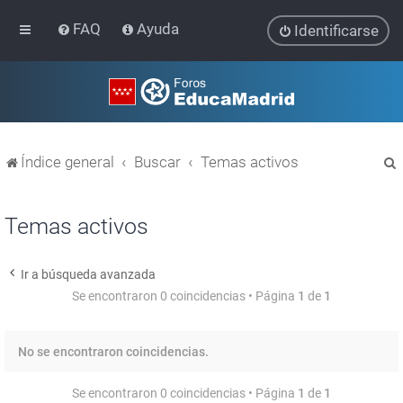
FAQ
Ayuda
Identificarse
Índice general
Buscar
Temas activos
Temas activos
Ir a búsqueda avanzada
r
Se encontraron 0 coincidencias • Página
1
de
1
No se encontraron coincidencias.
Se encontraron 0 coincidencias • Página
1
de
1