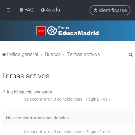
FAQ
Ayuda
Identificarse
Índice general
Buscar
Temas activos
Temas activos
Ir a búsqueda avanzada
r
Se encontraron 0 coincidencias • Página
1
de
1
No se encontraron coincidencias.
Se encontraron 0 coincidencias • Página
1
de
1