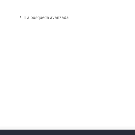
Ir a búsqueda avanzada
Powered by
phpBB
™