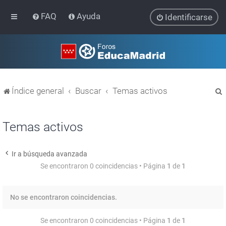
FAQ
Ayuda
Identificarse
Índice general
Buscar
Temas activos
Temas activos
Ir a búsqueda avanzada
r
Se encontraron 0 coincidencias • Página
1
de
1
No se encontraron coincidencias.
Se encontraron 0 coincidencias • Página
1
de
1