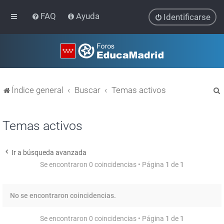
FAQ
Ayuda
Identificarse
Índice general
Buscar
Temas activos
Temas activos
Ir a búsqueda avanzada
r
Se encontraron 0 coincidencias • Página
1
de
1
No se encontraron coincidencias.
Se encontraron 0 coincidencias • Página
1
de
1