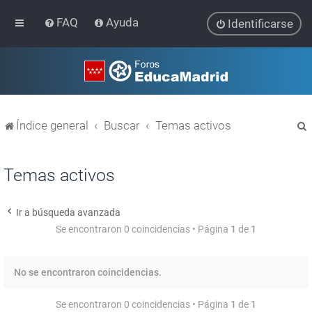
FAQ
Ayuda
Identificarse
Índice general
Buscar
Temas activos
Temas activos
Ir a búsqueda avanzada
r
Se encontraron 0 coincidencias • Página
1
de
1
No se encontraron coincidencias.
Se encontraron 0 coincidencias • Página
1
de
1