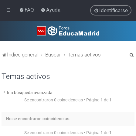
FAQ
Ayuda
Identificarse
Índice general
Buscar
Temas activos
Temas activos
Ir a búsqueda avanzada
r
Se encontraron 0 coincidencias • Página
1
de
1
No se encontraron coincidencias.
Se encontraron 0 coincidencias • Página
1
de
1