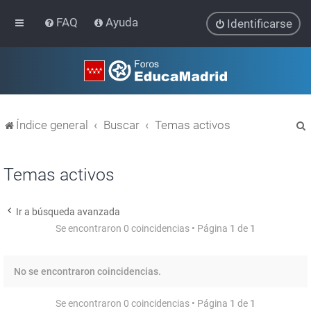
FAQ
Ayuda
Identificarse
Índice general
Buscar
Temas activos
Temas activos
Ir a búsqueda avanzada
r
Se encontraron 0 coincidencias • Página
1
de
1
No se encontraron coincidencias.
Se encontraron 0 coincidencias • Página
1
de
1