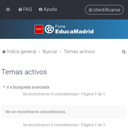
FAQ
Ayuda
Identificarse
Índice general
Buscar
Temas activos
Temas activos
Ir a búsqueda avanzada
r
Se encontraron 0 coincidencias • Página
1
de
1
No se encontraron coincidencias.
Se encontraron 0 coincidencias • Página
1
de
1