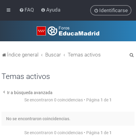
FAQ
Ayuda
Identificarse
Índice general
Buscar
Temas activos
Temas activos
Ir a búsqueda avanzada
r
Se encontraron 0 coincidencias • Página
1
de
1
No se encontraron coincidencias.
Se encontraron 0 coincidencias • Página
1
de
1