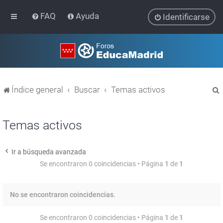
FAQ
Ayuda
Identificarse
Índice general
Buscar
Temas activos
Temas activos
Ir a búsqueda avanzada
r
Se encontraron 0 coincidencias • Página
1
de
1
No se encontraron coincidencias.
Se encontraron 0 coincidencias • Página
1
de
1