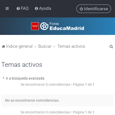
FAQ
Ayuda
Identificarse
Índice general
Buscar
Temas activos
Temas activos
Ir a búsqueda avanzada
r
Se encontraron 0 coincidencias • Página
1
de
1
No se encontraron coincidencias.
Se encontraron 0 coincidencias • Página
1
de
1