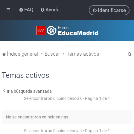
FAQ
Ayuda
Identificarse
Índice general
Buscar
Temas activos
Temas activos
Ir a búsqueda avanzada
r
Se encontraron 0 coincidencias • Página
1
de
1
No se encontraron coincidencias.
Se encontraron 0 coincidencias • Página
1
de
1