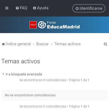
FAQ
Ayuda
Identificarse
Índice general
Buscar
Temas activos
Temas activos
Ir a búsqueda avanzada
r
Se encontraron 0 coincidencias • Página
1
de
1
No se encontraron coincidencias.
Se encontraron 0 coincidencias • Página
1
de
1