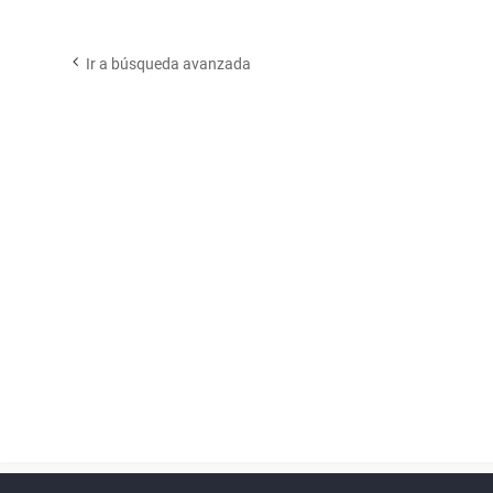
Ir a búsqueda avanzada
Powered by
phpBB
™