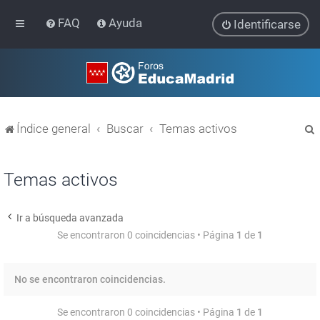
FAQ
Ayuda
Identificarse
Índice general
Buscar
Temas activos
Temas activos
Ir a búsqueda avanzada
r
Se encontraron 0 coincidencias • Página
1
de
1
No se encontraron coincidencias.
Se encontraron 0 coincidencias • Página
1
de
1