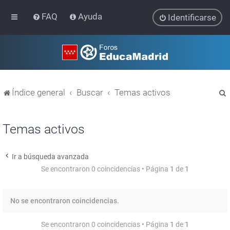
FAQ
Ayuda
Identificarse
Índice general
Buscar
Temas activos
Temas activos
Ir a búsqueda avanzada
r
Se encontraron 0 coincidencias • Página
1
de
1
No se encontraron coincidencias.
Se encontraron 0 coincidencias • Página
1
de
1