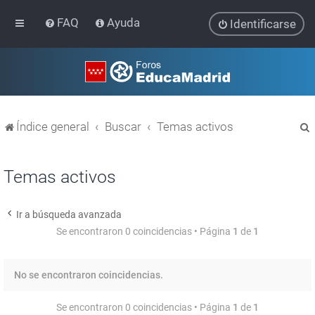
FAQ
Ayuda
Identificarse
Índice general
Buscar
Temas activos
Temas activos
Ir a búsqueda avanzada
r
Se encontraron 0 coincidencias • Página
1
de
1
No se encontraron coincidencias.
Se encontraron 0 coincidencias • Página
1
de
1