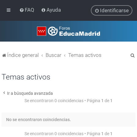
FAQ
Ayuda
Identificarse
Índice general
Buscar
Temas activos
Temas activos
Ir a búsqueda avanzada
r
Se encontraron 0 coincidencias • Página
1
de
1
No se encontraron coincidencias.
Se encontraron 0 coincidencias • Página
1
de
1