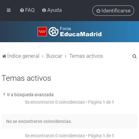
FAQ
Ayuda
Identificarse
Índice general
Buscar
Temas activos
Temas activos
Ir a búsqueda avanzada
r
Se encontraron 0 coincidencias • Página
1
de
1
No se encontraron coincidencias.
Se encontraron 0 coincidencias • Página
1
de
1