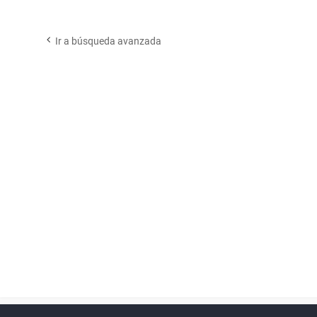
Ir a búsqueda avanzada
Powered by
phpBB
™