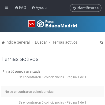
FAQ
Ayuda
Identificarse
Índice general
Buscar
Temas activos
Temas activos
Ir a búsqueda avanzada
r
Se encontraron 0 coincidencias • Página
1
de
1
No se encontraron coincidencias.
Se encontraron 0 coincidencias • Página
1
de
1