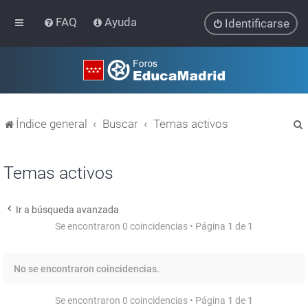
FAQ
Ayuda
Identificarse
Índice general
Buscar
Temas activos
Temas activos
Ir a búsqueda avanzada
r
Se encontraron 0 coincidencias • Página
1
de
1
No se encontraron coincidencias.
Se encontraron 0 coincidencias • Página
1
de
1