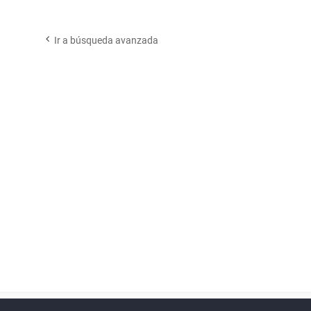
Ir a búsqueda avanzada
Powered by
phpBB
™