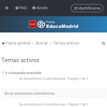
FAQ
Ayuda
Identificarse
Índice general
Buscar
Temas activos
Temas activos
Ir a búsqueda avanzada
r
Se encontraron 0 coincidencias • Página
1
de
1
No se encontraron coincidencias.
Se encontraron 0 coincidencias • Página
1
de
1