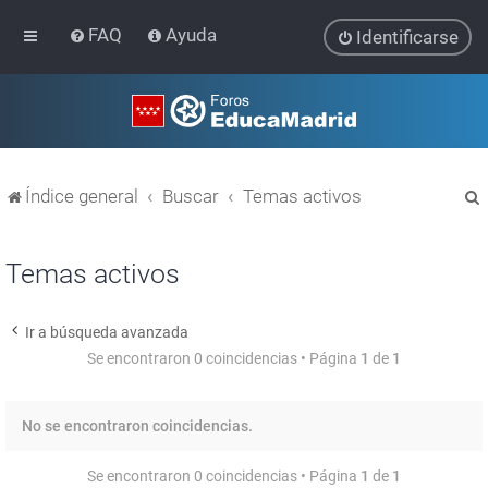
FAQ
Ayuda
Identificarse
Índice general
Buscar
Temas activos
Temas activos
Ir a búsqueda avanzada
r
Se encontraron 0 coincidencias • Página
1
de
1
No se encontraron coincidencias.
Se encontraron 0 coincidencias • Página
1
de
1