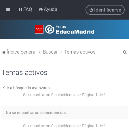
FAQ
Ayuda
Identificarse
Índice general
Buscar
Temas activos
Temas activos
Ir a búsqueda avanzada
r
Se encontraron 0 coincidencias • Página
1
de
1
No se encontraron coincidencias.
Se encontraron 0 coincidencias • Página
1
de
1