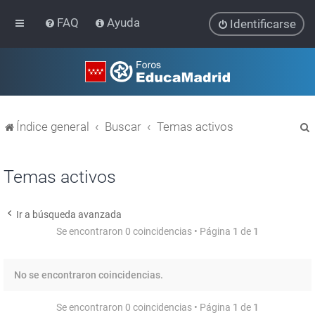
FAQ
Ayuda
Identificarse
Índice general
Buscar
Temas activos
Temas activos
Ir a búsqueda avanzada
r
Se encontraron 0 coincidencias • Página
1
de
1
No se encontraron coincidencias.
Se encontraron 0 coincidencias • Página
1
de
1