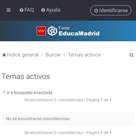
FAQ
Ayuda
Identificarse
Índice general
Buscar
Temas activos
Temas activos
Ir a búsqueda avanzada
r
Se encontraron 0 coincidencias • Página
1
de
1
No se encontraron coincidencias.
Se encontraron 0 coincidencias • Página
1
de
1