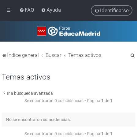
FAQ
Ayuda
Identificarse
Índice general
Buscar
Temas activos
Temas activos
Ir a búsqueda avanzada
r
Se encontraron 0 coincidencias • Página
1
de
1
No se encontraron coincidencias.
Se encontraron 0 coincidencias • Página
1
de
1