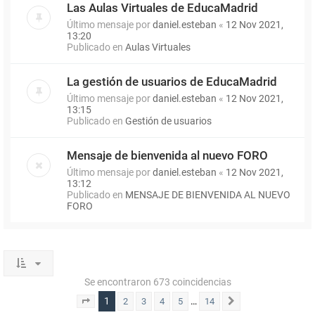
Las Aulas Virtuales de EducaMadrid
Último mensaje por
daniel.esteban
«
12 Nov 2021,
13:20
Publicado en
Aulas Virtuales
La gestión de usuarios de EducaMadrid
Último mensaje por
daniel.esteban
«
12 Nov 2021,
13:15
Publicado en
Gestión de usuarios
Mensaje de bienvenida al nuevo FORO
Último mensaje por
daniel.esteban
«
12 Nov 2021,
13:12
Publicado en
MENSAJE DE BIENVENIDA AL NUEVO
FORO
Se encontraron 673 coincidencias
1
…
2
3
4
5
14
Página
1
de
14
Siguiente