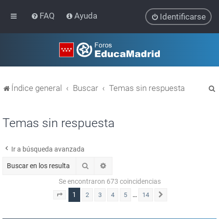
FAQ
Ayuda
Identificarse
Índice general
Buscar
Temas sin respuesta
Temas sin respuesta
Ir a búsqueda avanzada
r
Buscar
Búsqueda avanzada
Se encontraron 673 coincidencias
1
…
2
3
4
5
14
Página
1
de
14
Siguiente