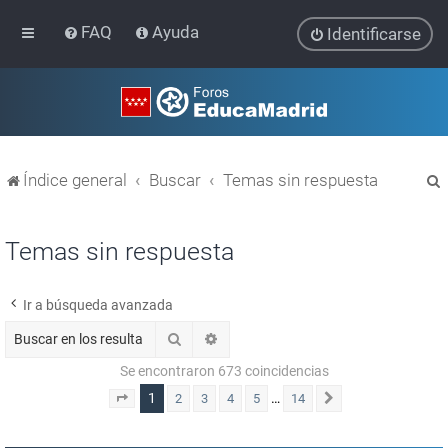
FAQ
Ayuda
Identificarse
Índice general
Buscar
Temas sin respuesta
Temas sin respuesta
Ir a búsqueda avanzada
r
Buscar
Búsqueda avanzada
Se encontraron 673 coincidencias
1
…
2
3
4
5
14
Página
1
de
14
Siguiente