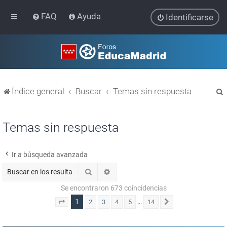
FAQ
Ayuda
Identificarse
Índice general
Buscar
Temas sin respuesta
Temas sin respuesta
Ir a búsqueda avanzada
r
Buscar
Búsqueda avanzada
Se encontraron 673 coincidencias
1
…
2
3
4
5
14
Página
1
de
14
Siguiente