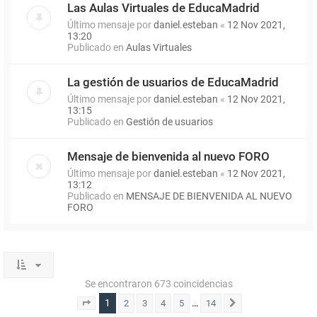
Las Aulas Virtuales de EducaMadrid
Último mensaje por
daniel.esteban
«
12 Nov 2021,
13:20
Publicado en
Aulas Virtuales
La gestión de usuarios de EducaMadrid
Último mensaje por
daniel.esteban
«
12 Nov 2021,
13:15
Publicado en
Gestión de usuarios
Mensaje de bienvenida al nuevo FORO
Último mensaje por
daniel.esteban
«
12 Nov 2021,
13:12
Publicado en
MENSAJE DE BIENVENIDA AL NUEVO
FORO
Se encontraron 673 coincidencias
1
…
2
3
4
5
14
Página
1
de
14
Siguiente