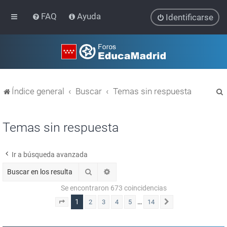
FAQ
Ayuda
Identificarse
Índice general
Buscar
Temas sin respuesta
Temas sin respuesta
Ir a búsqueda avanzada
r
Buscar
Búsqueda avanzada
Se encontraron 673 coincidencias
1
…
2
3
4
5
14
Página
1
de
14
Siguiente