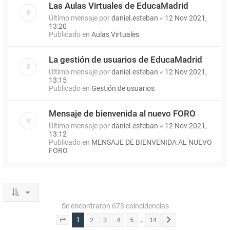
Las Aulas Virtuales de EducaMadrid
Último mensaje por
daniel.esteban
«
12 Nov 2021,
13:20
Publicado en
Aulas Virtuales
La gestión de usuarios de EducaMadrid
Último mensaje por
daniel.esteban
«
12 Nov 2021,
13:15
Publicado en
Gestión de usuarios
Mensaje de bienvenida al nuevo FORO
Último mensaje por
daniel.esteban
«
12 Nov 2021,
13:12
Publicado en
MENSAJE DE BIENVENIDA AL NUEVO
FORO
Se encontraron 673 coincidencias
1
…
2
3
4
5
14
Página
1
de
14
Siguiente