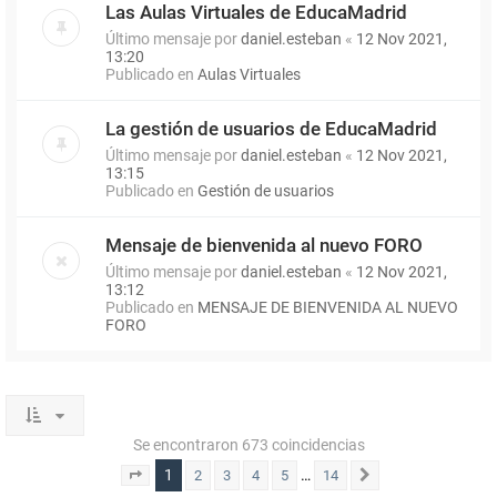
Las Aulas Virtuales de EducaMadrid
Último mensaje por
daniel.esteban
«
12 Nov 2021,
13:20
Publicado en
Aulas Virtuales
La gestión de usuarios de EducaMadrid
Último mensaje por
daniel.esteban
«
12 Nov 2021,
13:15
Publicado en
Gestión de usuarios
Mensaje de bienvenida al nuevo FORO
Último mensaje por
daniel.esteban
«
12 Nov 2021,
13:12
Publicado en
MENSAJE DE BIENVENIDA AL NUEVO
FORO
Se encontraron 673 coincidencias
1
…
2
3
4
5
14
Página
1
de
14
Siguiente