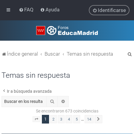
FAQ
Ayuda
Identificarse
Índice general
Buscar
Temas sin respuesta
Temas sin respuesta
Ir a búsqueda avanzada
r
Buscar
Búsqueda avanzada
Se encontraron 673 coincidencias
1
…
2
3
4
5
14
Página
1
de
14
Siguiente