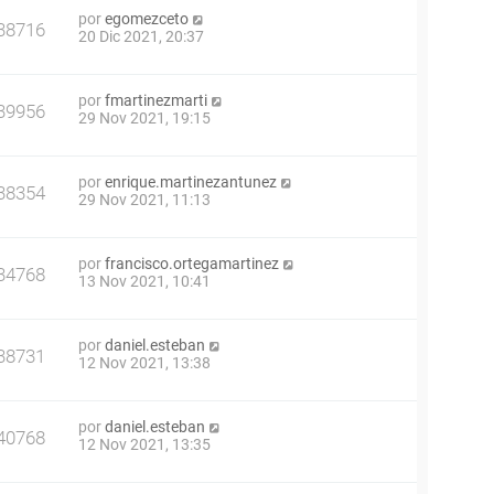
por
egomezceto
38716
20 Dic 2021, 20:37
por
fmartinezmarti
39956
29 Nov 2021, 19:15
por
enrique.martinezantunez
38354
29 Nov 2021, 11:13
por
francisco.ortegamartinez
34768
13 Nov 2021, 10:41
por
daniel.esteban
38731
12 Nov 2021, 13:38
por
daniel.esteban
40768
12 Nov 2021, 13:35