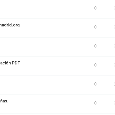
0
madrid.org
0
0
ración PDF
0
0
eñas.
0