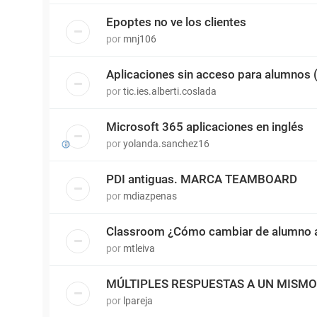
Epoptes no ve los clientes
por
mnj106
Aplicaciones sin acceso para alumnos
por
tic.ies.alberti.coslada
Microsoft 365 aplicaciones en inglés
por
yolanda.sanchez16
PDI antiguas. MARCA TEAMBOARD
por
mdiazpenas
Classroom ¿Cómo cambiar de alumno a
por
mtleiva
MÚLTIPLES RESPUESTAS A UN MISM
por
lpareja