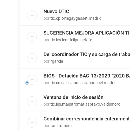
Nuevo DTIC
por
tic.cp.ortegaygasset.madrid
SUGERENCIA MEJORA APLICACIÓN T
por
tic.ies.leonfelipe.getafe
Del coordinador TIC y su carga de traba
por
rgarcia
BIOS - Dotación BAC-13/2020 "2020 
por
tic.cc.salesianoscarabanchel.madrid
Ventana de inicio de sesión
por
tic.ies.maestromatiasbravo.valdemoro
Combinar correspondencia enterament
por
raul.romero