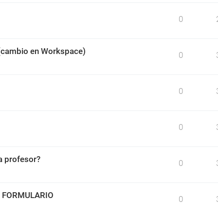
0
 (cambio en Workspace)
0
0
0
 profesor?
0
O FORMULARIO
0