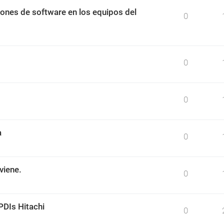
ciones de software en los equipos del
0
0
0
a
0
viene.
0
PDIs Hitachi
0