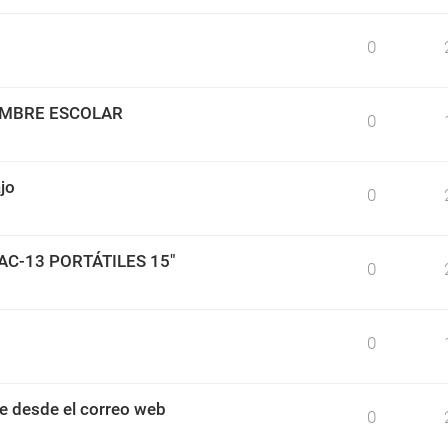
0
IMBRE ESCOLAR
0
jo
0
BAC-13 PORTÁTILES 15"
0
0
e desde el correo web
0