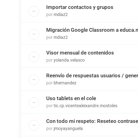
Importar contactos y grupos
por
mdiaz2
Migración Google Classroom a educa.
por
mdiaz2
Visor mensual de contenidos
por
yolanda.velasco
Reenvío de respuestas usuarios / gene
por
bhernandez
Uso tablets en el cole
por
tic.cp.vicentealeixandre.mostoles
Con todo mi respeto: Reseteo contras
por
jmoyayanguela