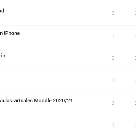
id
0
un iPhone
0
ión
0
0
 aulas virtuales Moodle 2020/21
0
0