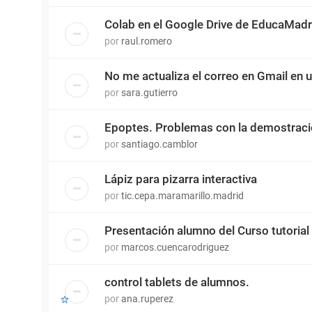
Colab en el Google Drive de EducaMadr
por
raul.romero
No me actualiza el correo en Gmail en 
por
sara.gutierro
Epoptes. Problemas con la demostrac
por
santiago.camblor
Lápiz para pizarra interactiva
por
tic.cepa.maramarillo.madrid
Presentación alumno del Curso tutorial
por
marcos.cuencarodriguez
control tablets de alumnos.
por
ana.ruperez