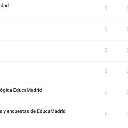
idad
0
0
0
0
ológica EducaMadrid
0
os y encuestas de EducaMadrid
0