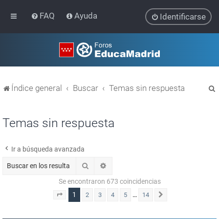
FAQ
Ayuda
Identificarse
Índice general
Buscar
Temas sin respuesta
Temas sin respuesta
Ir a búsqueda avanzada
r
Buscar
Búsqueda avanzada
Se encontraron 673 coincidencias
1
…
2
3
4
5
14
Página
1
de
14
Siguiente