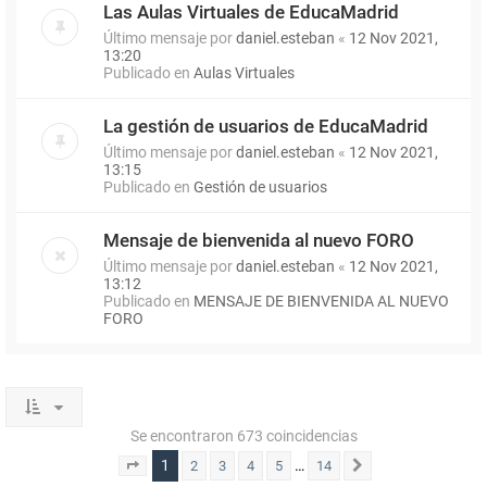
Las Aulas Virtuales de EducaMadrid
Último mensaje por
daniel.esteban
«
12 Nov 2021,
13:20
Publicado en
Aulas Virtuales
La gestión de usuarios de EducaMadrid
Último mensaje por
daniel.esteban
«
12 Nov 2021,
13:15
Publicado en
Gestión de usuarios
Mensaje de bienvenida al nuevo FORO
Último mensaje por
daniel.esteban
«
12 Nov 2021,
13:12
Publicado en
MENSAJE DE BIENVENIDA AL NUEVO
FORO
Se encontraron 673 coincidencias
1
…
2
3
4
5
14
Página
1
de
14
Siguiente