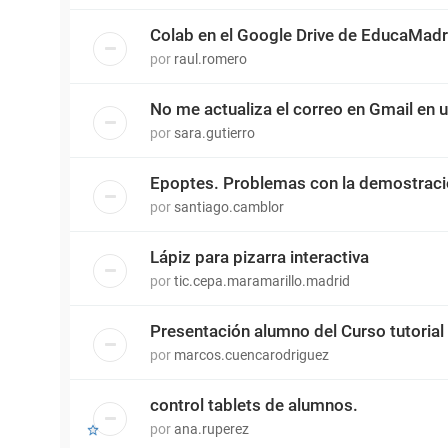
Colab en el Google Drive de EducaMadr
por
raul.romero
No me actualiza el correo en Gmail en 
por
sara.gutierro
Epoptes. Problemas con la demostrac
por
santiago.camblor
Lápiz para pizarra interactiva
por
tic.cepa.maramarillo.madrid
Presentación alumno del Curso tutorial
por
marcos.cuencarodriguez
control tablets de alumnos.
por
ana.ruperez