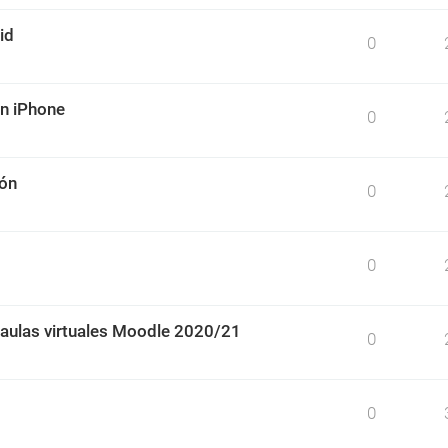
id
0
un iPhone
0
ión
0
0
 aulas virtuales Moodle 2020/21
0
0