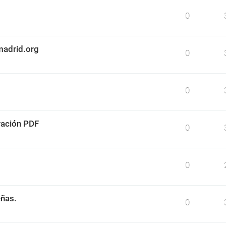
0
madrid.org
0
0
ración PDF
0
0
eñas.
0