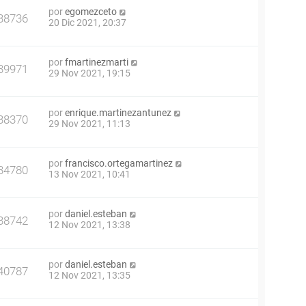
por
egomezceto
38736
20 Dic 2021, 20:37
por
fmartinezmarti
39971
29 Nov 2021, 19:15
por
enrique.martinezantunez
38370
29 Nov 2021, 11:13
por
francisco.ortegamartinez
34780
13 Nov 2021, 10:41
por
daniel.esteban
38742
12 Nov 2021, 13:38
por
daniel.esteban
40787
12 Nov 2021, 13:35