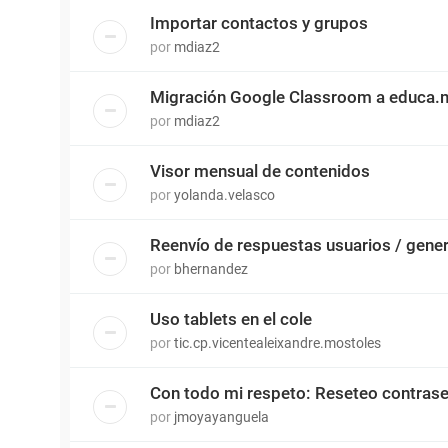
Importar contactos y grupos
por
mdiaz2
Migración Google Classroom a educa.
por
mdiaz2
Visor mensual de contenidos
por
yolanda.velasco
Reenvío de respuestas usuarios / gene
por
bhernandez
Uso tablets en el cole
por
tic.cp.vicentealeixandre.mostoles
Con todo mi respeto: Reseteo contras
por
jmoyayanguela