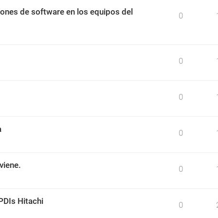
ciones de software en los equipos del
0
0
0
a
0
viene.
0
PDIs Hitachi
0