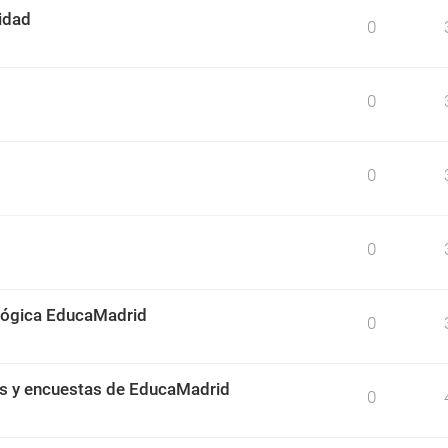
idad
0
0
0
0
ológica EducaMadrid
0
os y encuestas de EducaMadrid
0