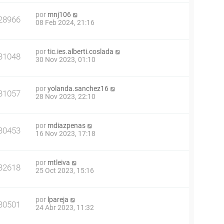
por
mnj106
28966
08 Feb 2024, 21:16
por
tic.ies.alberti.coslada
31048
30 Nov 2023, 01:10
por
yolanda.sanchez16
31057
28 Nov 2023, 22:10
por
mdiazpenas
30453
16 Nov 2023, 17:18
por
mtleiva
32618
25 Oct 2023, 15:16
por
lpareja
30501
24 Abr 2023, 11:32