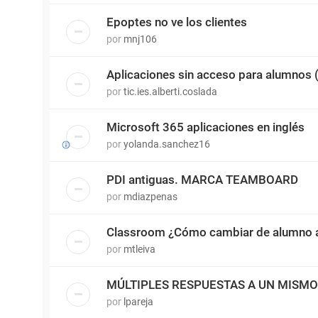
Epoptes no ve los clientes
por
mnj106
Aplicaciones sin acceso para alumnos
por
tic.ies.alberti.coslada
Microsoft 365 aplicaciones en inglés
por
yolanda.sanchez16
PDI antiguas. MARCA TEAMBOARD
por
mdiazpenas
Classroom ¿Cómo cambiar de alumno a
por
mtleiva
MÚLTIPLES RESPUESTAS A UN MISM
por
lpareja