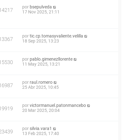
por
bsepulveda
14217
17 Nov 2025, 21:11
por
tic.cp.tomasyvaliente.velilla
13367
18 Sep 2025, 13:23
por
pablo.gimenezllorente
15530
11 May 2025, 13:21
por
raul.romero
16987
25 Abr 2025, 10:45
por
victormanuel.patonmancebo
19919
20 Mar 2025, 20:04
por
silvia.vara1
23439
13 Feb 2025, 17:40