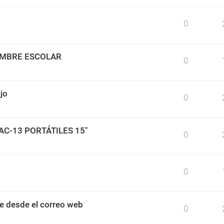
0
IMBRE ESCOLAR
0
jo
0
BAC-13 PORTÁTILES 15"
0
0
e desde el correo web
0