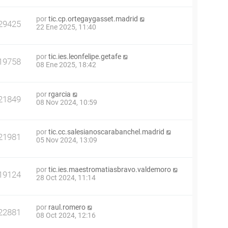
por
tic.cp.ortegaygasset.madrid
29425
22 Ene 2025, 11:40
por
tic.ies.leonfelipe.getafe
19758
08 Ene 2025, 18:42
por
rgarcia
21849
08 Nov 2024, 10:59
por
tic.cc.salesianoscarabanchel.madrid
21981
05 Nov 2024, 13:09
por
tic.ies.maestromatiasbravo.valdemoro
19124
28 Oct 2024, 11:14
por
raul.romero
22881
08 Oct 2024, 12:16