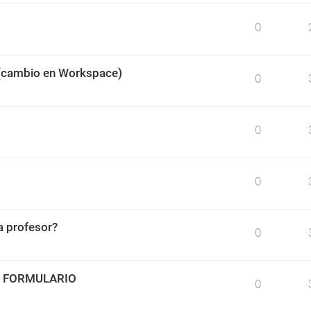
0
 (cambio en Workspace)
0
0
0
 profesor?
0
O FORMULARIO
0