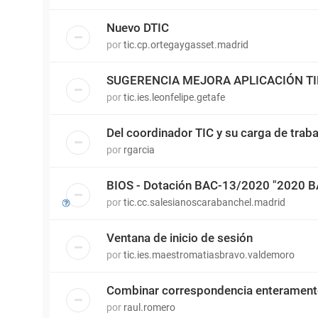
Nuevo DTIC
por
tic.cp.ortegaygasset.madrid
SUGERENCIA MEJORA APLICACIÓN T
por
tic.ies.leonfelipe.getafe
Del coordinador TIC y su carga de traba
por
rgarcia
BIOS - Dotación BAC-13/2020 "2020 
por
tic.cc.salesianoscarabanchel.madrid
Ventana de inicio de sesión
por
tic.ies.maestromatiasbravo.valdemoro
Combinar correspondencia enterament
por
raul.romero