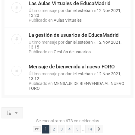
Las Aulas Virtuales de EducaMadrid
Último mensaje por
daniel.esteban
«
12 Nov 2021,
13:20
Publicado en
Aulas Virtuales
La gestión de usuarios de EducaMadrid
Último mensaje por
daniel.esteban
«
12 Nov 2021,
13:15
Publicado en
Gestión de usuarios
Mensaje de bienvenida al nuevo FORO
Último mensaje por
daniel.esteban
«
12 Nov 2021,
13:12
Publicado en
MENSAJE DE BIENVENIDA AL NUEVO
FORO
Se encontraron 673 coincidencias
1
…
2
3
4
5
14
Página
1
de
14
Siguiente