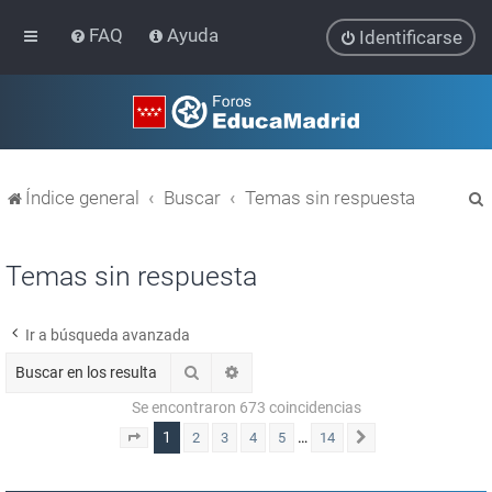
FAQ
Ayuda
Identificarse
Índice general
Buscar
Temas sin respuesta
Temas sin respuesta
Ir a búsqueda avanzada
r
Buscar
Búsqueda avanzada
Se encontraron 673 coincidencias
1
…
2
3
4
5
14
Página
1
de
14
Siguiente