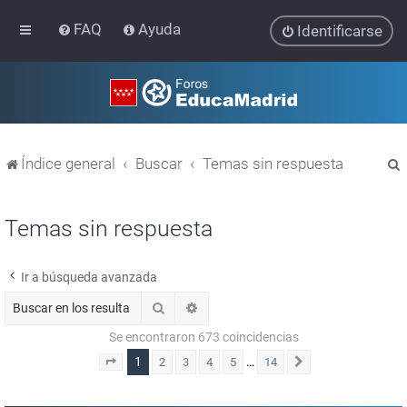
FAQ
Ayuda
Identificarse
Índice general
Buscar
Temas sin respuesta
Temas sin respuesta
Ir a búsqueda avanzada
r
Buscar
Búsqueda avanzada
Se encontraron 673 coincidencias
1
…
2
3
4
5
14
Página
1
de
14
Siguiente