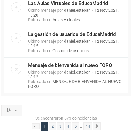
Las Aulas Virtuales de EducaMadrid
Último mensaje por
daniel.esteban
«
12 Nov 2021,
13:20
Publicado en
Aulas Virtuales
La gestión de usuarios de EducaMadrid
Último mensaje por
daniel.esteban
«
12 Nov 2021,
13:15
Publicado en
Gestión de usuarios
Mensaje de bienvenida al nuevo FORO
Último mensaje por
daniel.esteban
«
12 Nov 2021,
13:12
Publicado en
MENSAJE DE BIENVENIDA AL NUEVO
FORO
Se encontraron 673 coincidencias
1
…
2
3
4
5
14
Página
1
de
14
Siguiente