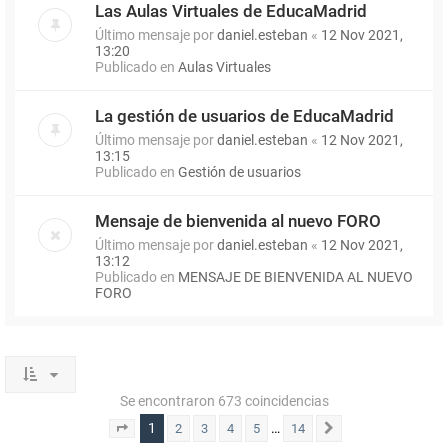
Las Aulas Virtuales de EducaMadrid
Último mensaje por
daniel.esteban
«
12 Nov 2021,
13:20
Publicado en
Aulas Virtuales
La gestión de usuarios de EducaMadrid
Último mensaje por
daniel.esteban
«
12 Nov 2021,
13:15
Publicado en
Gestión de usuarios
Mensaje de bienvenida al nuevo FORO
Último mensaje por
daniel.esteban
«
12 Nov 2021,
13:12
Publicado en
MENSAJE DE BIENVENIDA AL NUEVO
FORO
Se encontraron 673 coincidencias
1
…
2
3
4
5
14
Página
1
de
14
Siguiente