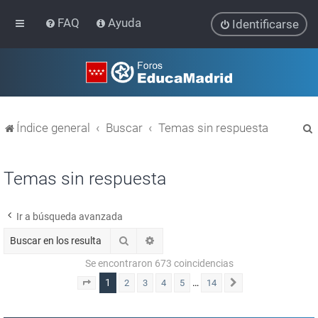
FAQ
Ayuda
Identificarse
Índice general
Buscar
Temas sin respuesta
Temas sin respuesta
Ir a búsqueda avanzada
r
Buscar
Búsqueda avanzada
Se encontraron 673 coincidencias
1
…
2
3
4
5
14
Página
1
de
14
Siguiente