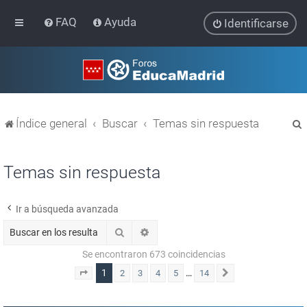
FAQ
Ayuda
Identificarse
Índice general
Buscar
Temas sin respuesta
Temas sin respuesta
Ir a búsqueda avanzada
r
Buscar
Búsqueda avanzada
Se encontraron 673 coincidencias
1
…
2
3
4
5
14
Página
1
de
14
Siguiente