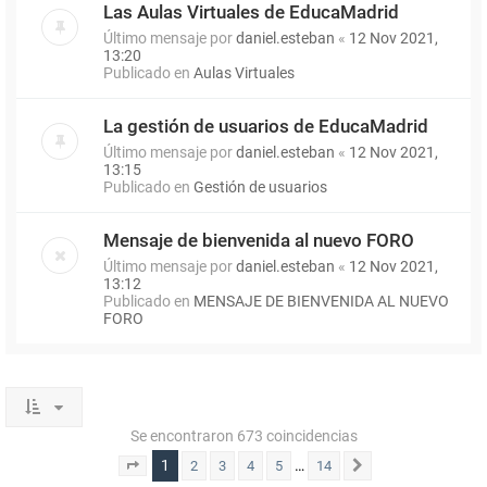
Las Aulas Virtuales de EducaMadrid
Último mensaje por
daniel.esteban
«
12 Nov 2021,
13:20
Publicado en
Aulas Virtuales
La gestión de usuarios de EducaMadrid
Último mensaje por
daniel.esteban
«
12 Nov 2021,
13:15
Publicado en
Gestión de usuarios
Mensaje de bienvenida al nuevo FORO
Último mensaje por
daniel.esteban
«
12 Nov 2021,
13:12
Publicado en
MENSAJE DE BIENVENIDA AL NUEVO
FORO
Se encontraron 673 coincidencias
1
…
2
3
4
5
14
Página
1
de
14
Siguiente