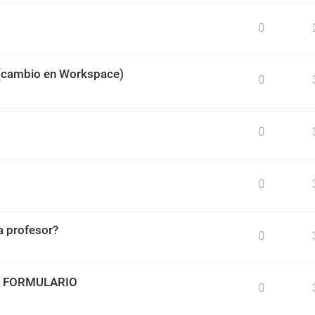
0
 (cambio en Workspace)
0
0
0
 profesor?
0
O FORMULARIO
0