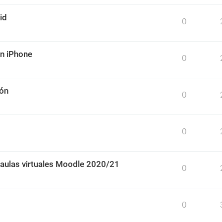
id
0
un iPhone
0
ión
0
0
 aulas virtuales Moodle 2020/21
0
0