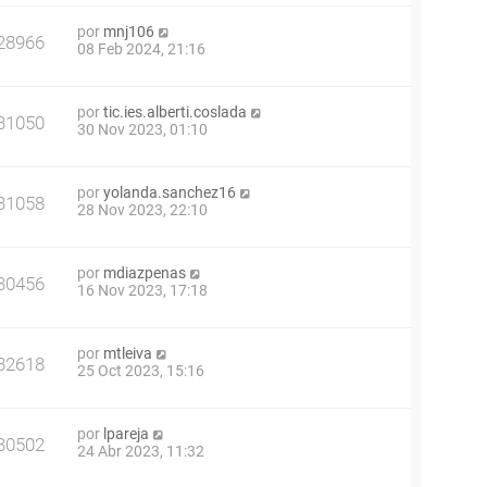
por
mnj106
28966
08 Feb 2024, 21:16
por
tic.ies.alberti.coslada
31050
30 Nov 2023, 01:10
por
yolanda.sanchez16
31058
28 Nov 2023, 22:10
por
mdiazpenas
30456
16 Nov 2023, 17:18
por
mtleiva
32618
25 Oct 2023, 15:16
por
lpareja
30502
24 Abr 2023, 11:32