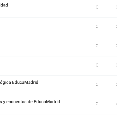
idad
0
0
0
0
ológica EducaMadrid
0
os y encuestas de EducaMadrid
0