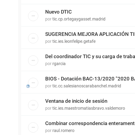
Nuevo DTIC
por
tic.cp.ortegaygasset.madrid
SUGERENCIA MEJORA APLICACIÓN T
por
tic.ies.leonfelipe.getafe
Del coordinador TIC y su carga de traba
por
rgarcia
BIOS - Dotación BAC-13/2020 "2020 
por
tic.cc.salesianoscarabanchel.madrid
Ventana de inicio de sesión
por
tic.ies.maestromatiasbravo.valdemoro
Combinar correspondencia enterament
por
raul.romero