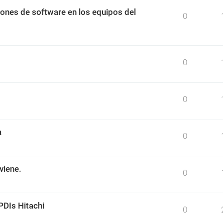
ciones de software en los equipos del
0
0
0
a
0
viene.
0
PDIs Hitachi
0