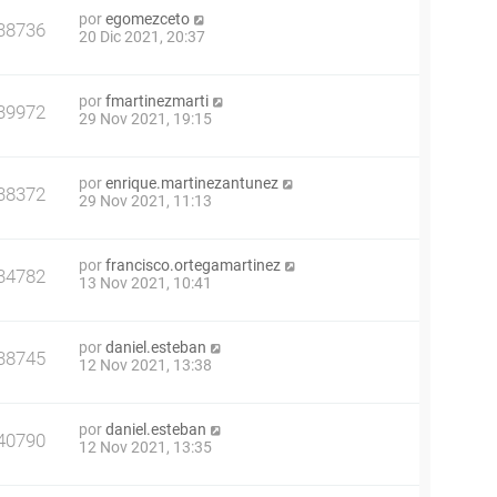
por
egomezceto
38736
20 Dic 2021, 20:37
por
fmartinezmarti
39972
29 Nov 2021, 19:15
por
enrique.martinezantunez
38372
29 Nov 2021, 11:13
por
francisco.ortegamartinez
34782
13 Nov 2021, 10:41
por
daniel.esteban
38745
12 Nov 2021, 13:38
por
daniel.esteban
40790
12 Nov 2021, 13:35