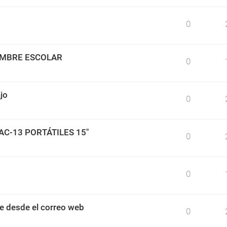
0
IMBRE ESCOLAR
0
jo
0
BAC-13 PORTÁTILES 15"
0
0
e desde el correo web
0