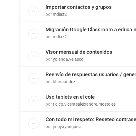
Importar contactos y grupos
por
mdiaz2
Migración Google Classroom a educa.
por
mdiaz2
Visor mensual de contenidos
por
yolanda.velasco
Reenvío de respuestas usuarios / gene
por
bhernandez
Uso tablets en el cole
por
tic.cp.vicentealeixandre.mostoles
Con todo mi respeto: Reseteo contras
por
jmoyayanguela