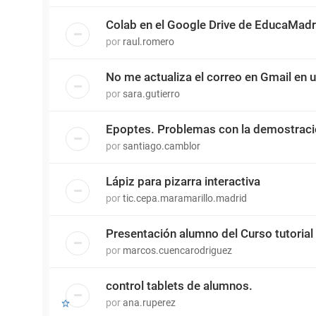
Colab en el Google Drive de EducaMadr
por
raul.romero
No me actualiza el correo en Gmail en 
por
sara.gutierro
Epoptes. Problemas con la demostrac
por
santiago.camblor
Lápiz para pizarra interactiva
por
tic.cepa.maramarillo.madrid
Presentación alumno del Curso tutorial
por
marcos.cuencarodriguez
control tablets de alumnos.
por
ana.ruperez