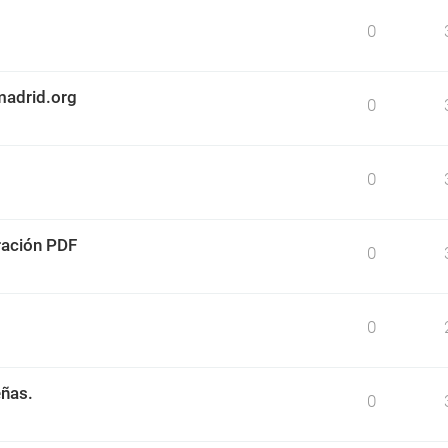
0
madrid.org
0
0
ración PDF
0
0
eñas.
0