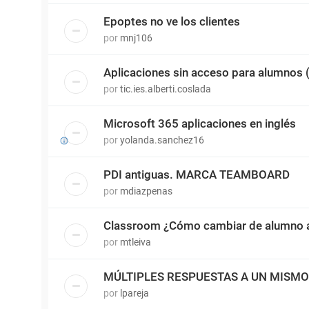
Epoptes no ve los clientes
por
mnj106
Aplicaciones sin acceso para alumnos
por
tic.ies.alberti.coslada
Microsoft 365 aplicaciones en inglés
por
yolanda.sanchez16
PDI antiguas. MARCA TEAMBOARD
por
mdiazpenas
Classroom ¿Cómo cambiar de alumno a
por
mtleiva
MÚLTIPLES RESPUESTAS A UN MISM
por
lpareja