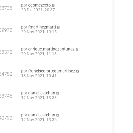
por
egomezceto
38736
20 Dic 2021, 20:37
por
fmartinezmarti
39972
29 Nov 2021, 19:15
por
enrique.martinezantunez
38372
29 Nov 2021, 11:13
por
francisco.ortegamartinez
34782
13 Nov 2021, 10:41
por
daniel.esteban
38745
12 Nov 2021, 13:38
por
daniel.esteban
40790
12 Nov 2021, 13:35