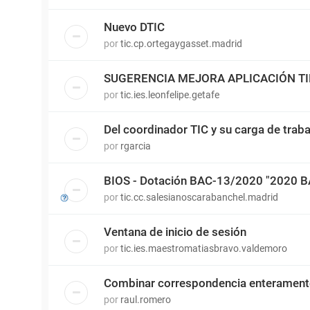
Nuevo DTIC
por
tic.cp.ortegaygasset.madrid
SUGERENCIA MEJORA APLICACIÓN T
por
tic.ies.leonfelipe.getafe
Del coordinador TIC y su carga de traba
por
rgarcia
BIOS - Dotación BAC-13/2020 "2020 
por
tic.cc.salesianoscarabanchel.madrid
Ventana de inicio de sesión
por
tic.ies.maestromatiasbravo.valdemoro
Combinar correspondencia enterament
por
raul.romero