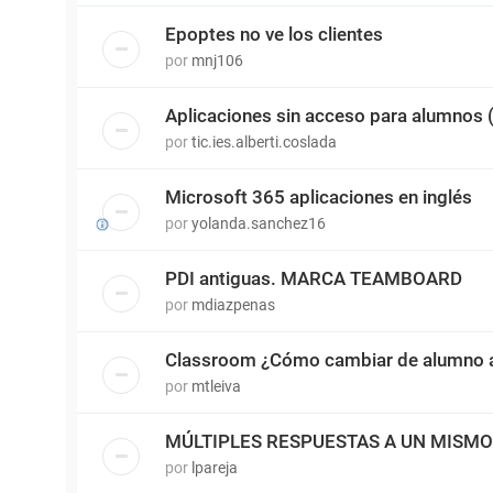
Epoptes no ve los clientes
por
mnj106
Aplicaciones sin acceso para alumnos
por
tic.ies.alberti.coslada
Microsoft 365 aplicaciones en inglés
por
yolanda.sanchez16
PDI antiguas. MARCA TEAMBOARD
por
mdiazpenas
Classroom ¿Cómo cambiar de alumno a
por
mtleiva
MÚLTIPLES RESPUESTAS A UN MISM
por
lpareja