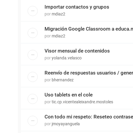
Importar contactos y grupos
por
mdiaz2
Migración Google Classroom a educa.
por
mdiaz2
Visor mensual de contenidos
por
yolanda.velasco
Reenvío de respuestas usuarios / gene
por
bhernandez
Uso tablets en el cole
por
tic.cp.vicentealeixandre.mostoles
Con todo mi respeto: Reseteo contras
por
jmoyayanguela