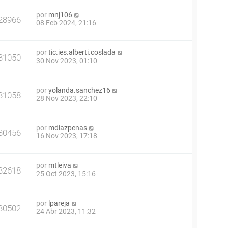
por
mnj106
28966
08 Feb 2024, 21:16
por
tic.ies.alberti.coslada
31050
30 Nov 2023, 01:10
por
yolanda.sanchez16
31058
28 Nov 2023, 22:10
por
mdiazpenas
30456
16 Nov 2023, 17:18
por
mtleiva
32618
25 Oct 2023, 15:16
por
lpareja
30502
24 Abr 2023, 11:32