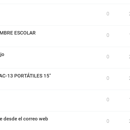
0
IMBRE ESCOLAR
0
jo
0
BAC-13 PORTÁTILES 15"
0
0
e desde el correo web
0