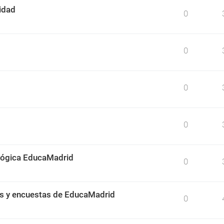
idad
0
0
0
0
ológica EducaMadrid
0
os y encuestas de EducaMadrid
0