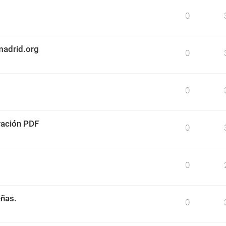
0
madrid.org
0
0
ración PDF
0
0
eñas.
0