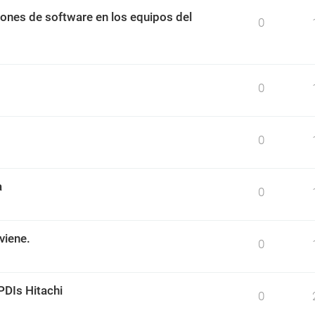
ciones de software en los equipos del
0
0
0
a
0
viene.
0
PDIs Hitachi
0