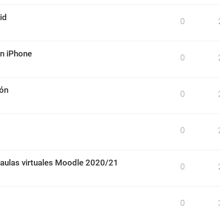
id
0
un iPhone
0
ión
0
0
 aulas virtuales Moodle 2020/21
0
0