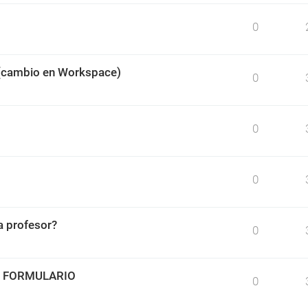
0
 (cambio en Workspace)
0
0
0
 profesor?
0
O FORMULARIO
0