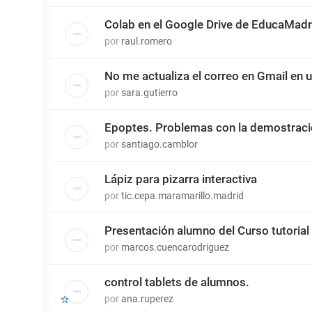
Colab en el Google Drive de EducaMadr
por
raul.romero
No me actualiza el correo en Gmail en 
por
sara.gutierro
Epoptes. Problemas con la demostrac
por
santiago.camblor
Lápiz para pizarra interactiva
por
tic.cepa.maramarillo.madrid
Presentación alumno del Curso tutorial
por
marcos.cuencarodriguez
control tablets de alumnos.
por
ana.ruperez