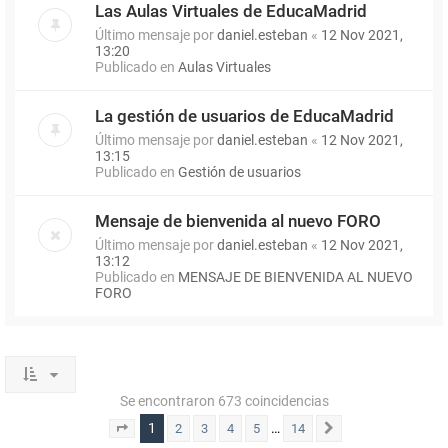
Las Aulas Virtuales de EducaMadrid
Último mensaje por
daniel.esteban
«
12 Nov 2021,
13:20
Publicado en
Aulas Virtuales
La gestión de usuarios de EducaMadrid
Último mensaje por
daniel.esteban
«
12 Nov 2021,
13:15
Publicado en
Gestión de usuarios
Mensaje de bienvenida al nuevo FORO
Último mensaje por
daniel.esteban
«
12 Nov 2021,
13:12
Publicado en
MENSAJE DE BIENVENIDA AL NUEVO
FORO
Se encontraron 673 coincidencias
1
…
2
3
4
5
14
Página
1
de
14
Siguiente