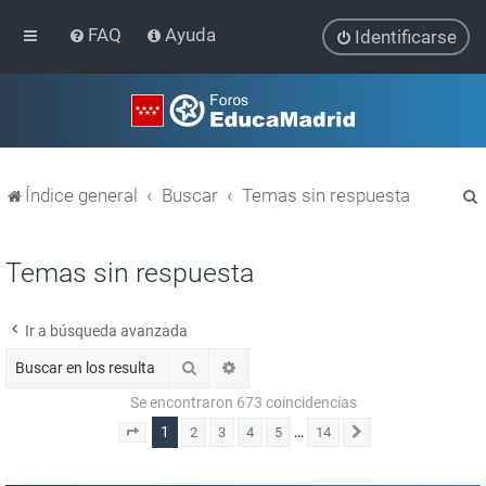
FAQ
Ayuda
Identificarse
Índice general
Buscar
Temas sin respuesta
Temas sin respuesta
Ir a búsqueda avanzada
r
Buscar
Búsqueda avanzada
Se encontraron 673 coincidencias
1
…
2
3
4
5
14
Página
1
de
14
Siguiente