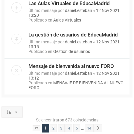
Las Aulas Virtuales de EducaMadrid
Último mensaje por
daniel.esteban
«
12 Nov 2021,
13:20
Publicado en
Aulas Virtuales
La gestión de usuarios de EducaMadrid
Último mensaje por
daniel.esteban
«
12 Nov 2021,
13:15
Publicado en
Gestión de usuarios
Mensaje de bienvenida al nuevo FORO
Último mensaje por
daniel.esteban
«
12 Nov 2021,
13:12
Publicado en
MENSAJE DE BIENVENIDA AL NUEVO
FORO
Se encontraron 673 coincidencias
1
…
2
3
4
5
14
Página
1
de
14
Siguiente