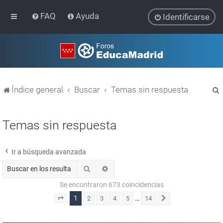
FAQ
Ayuda
Identificarse
Índice general
Buscar
Temas sin respuesta
Temas sin respuesta
Ir a búsqueda avanzada
r
Buscar
Búsqueda avanzada
Se encontraron 673 coincidencias
1
…
2
3
4
5
14
Página
1
de
14
Siguiente