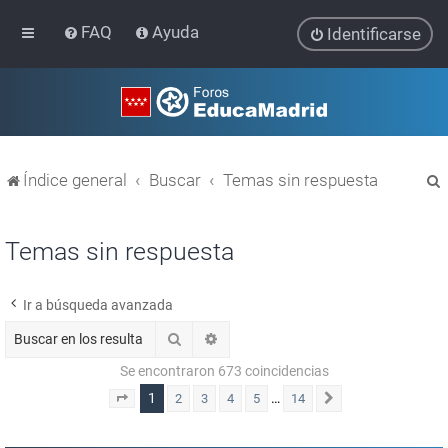
FAQ
Ayuda
Identificarse
Índice general
Buscar
Temas sin respuesta
Temas sin respuesta
Ir a búsqueda avanzada
r
Buscar
Búsqueda avanzada
Se encontraron 673 coincidencias
1
…
2
3
4
5
14
Página
1
de
14
Siguiente