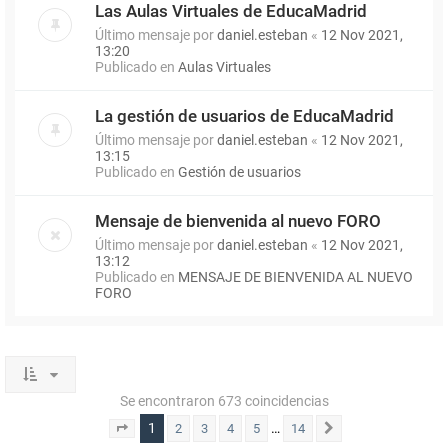
Las Aulas Virtuales de EducaMadrid
Último mensaje por
daniel.esteban
«
12 Nov 2021,
13:20
Publicado en
Aulas Virtuales
La gestión de usuarios de EducaMadrid
Último mensaje por
daniel.esteban
«
12 Nov 2021,
13:15
Publicado en
Gestión de usuarios
Mensaje de bienvenida al nuevo FORO
Último mensaje por
daniel.esteban
«
12 Nov 2021,
13:12
Publicado en
MENSAJE DE BIENVENIDA AL NUEVO
FORO
Se encontraron 673 coincidencias
1
…
2
3
4
5
14
Página
1
de
14
Siguiente