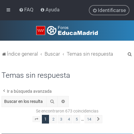
FAQ
Ayuda
Identificarse
Índice general
Buscar
Temas sin respuesta
Temas sin respuesta
Ir a búsqueda avanzada
r
Buscar
Búsqueda avanzada
Se encontraron 673 coincidencias
1
…
2
3
4
5
14
Página
1
de
14
Siguiente