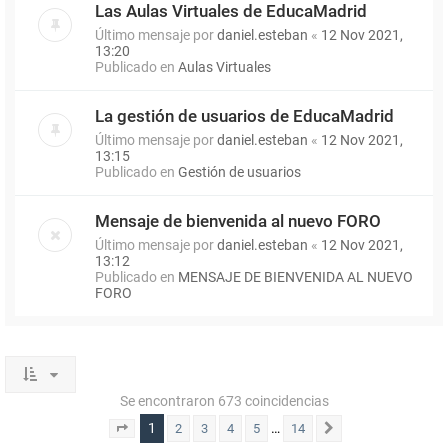
Las Aulas Virtuales de EducaMadrid
Último mensaje por
daniel.esteban
«
12 Nov 2021,
13:20
Publicado en
Aulas Virtuales
La gestión de usuarios de EducaMadrid
Último mensaje por
daniel.esteban
«
12 Nov 2021,
13:15
Publicado en
Gestión de usuarios
Mensaje de bienvenida al nuevo FORO
Último mensaje por
daniel.esteban
«
12 Nov 2021,
13:12
Publicado en
MENSAJE DE BIENVENIDA AL NUEVO
FORO
Se encontraron 673 coincidencias
1
…
2
3
4
5
14
Página
1
de
14
Siguiente