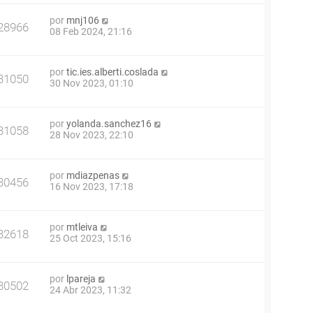
por
mnj106
28966
08 Feb 2024, 21:16
por
tic.ies.alberti.coslada
31050
30 Nov 2023, 01:10
por
yolanda.sanchez16
31058
28 Nov 2023, 22:10
por
mdiazpenas
30456
16 Nov 2023, 17:18
por
mtleiva
32618
25 Oct 2023, 15:16
por
lpareja
30502
24 Abr 2023, 11:32