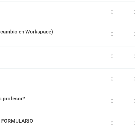
0
 (cambio en Workspace)
0
0
0
 profesor?
0
O FORMULARIO
0