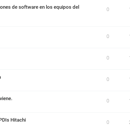
ciones de software en los equipos del
0
0
0
a
0
viene.
0
PDIs Hitachi
0