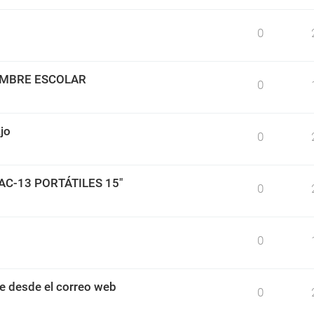
0
IMBRE ESCOLAR
0
jo
0
BAC-13 PORTÁTILES 15"
0
0
e desde el correo web
0