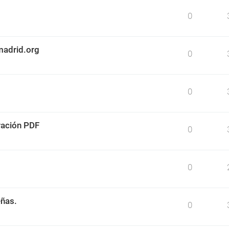
0
madrid.org
0
0
ración PDF
0
0
eñas.
0