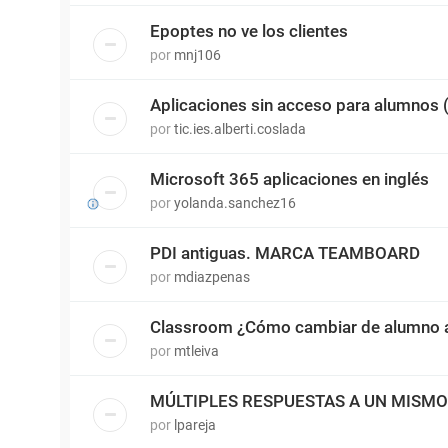
Epoptes no ve los clientes
por
mnj106
Aplicaciones sin acceso para alumnos
por
tic.ies.alberti.coslada
Microsoft 365 aplicaciones en inglés
por
yolanda.sanchez16
PDI antiguas. MARCA TEAMBOARD
por
mdiazpenas
Classroom ¿Cómo cambiar de alumno a
por
mtleiva
MÚLTIPLES RESPUESTAS A UN MISM
por
lpareja