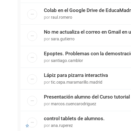
Colab en el Google Drive de EducaMadr
por
raul.romero
No me actualiza el correo en Gmail en 
por
sara.gutierro
Epoptes. Problemas con la demostrac
por
santiago.camblor
Lápiz para pizarra interactiva
por
tic.cepa.maramarillo.madrid
Presentación alumno del Curso tutorial
por
marcos.cuencarodriguez
control tablets de alumnos.
por
ana.ruperez