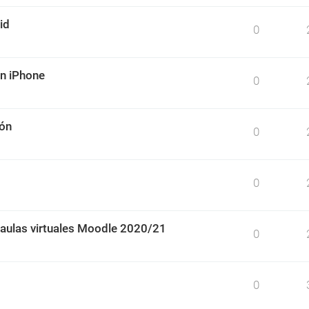
id
0
un iPhone
0
ión
0
0
 aulas virtuales Moodle 2020/21
0
0