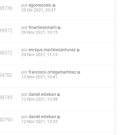
por
egomezceto
38736
20 Dic 2021, 20:37
por
fmartinezmarti
39972
29 Nov 2021, 19:15
por
enrique.martinezantunez
38372
29 Nov 2021, 11:13
por
francisco.ortegamartinez
34782
13 Nov 2021, 10:41
por
daniel.esteban
38745
12 Nov 2021, 13:38
por
daniel.esteban
40790
12 Nov 2021, 13:35