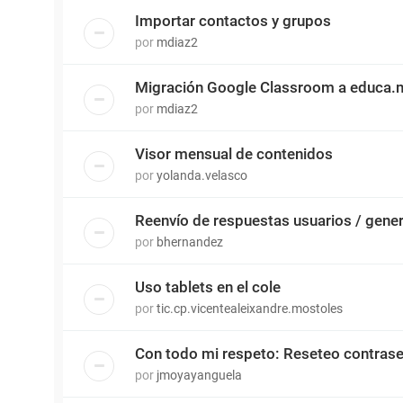
Importar contactos y grupos
por
mdiaz2
Migración Google Classroom a educa.
por
mdiaz2
Visor mensual de contenidos
por
yolanda.velasco
Reenvío de respuestas usuarios / gene
por
bhernandez
Uso tablets en el cole
por
tic.cp.vicentealeixandre.mostoles
Con todo mi respeto: Reseteo contras
por
jmoyayanguela