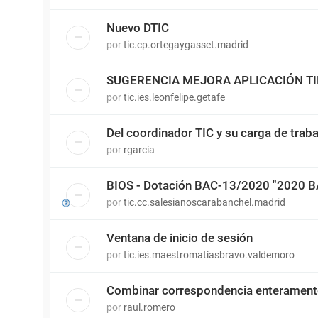
Nuevo DTIC
por
tic.cp.ortegaygasset.madrid
SUGERENCIA MEJORA APLICACIÓN T
por
tic.ies.leonfelipe.getafe
Del coordinador TIC y su carga de traba
por
rgarcia
BIOS - Dotación BAC-13/2020 "2020 
por
tic.cc.salesianoscarabanchel.madrid
Ventana de inicio de sesión
por
tic.ies.maestromatiasbravo.valdemoro
Combinar correspondencia enterament
por
raul.romero