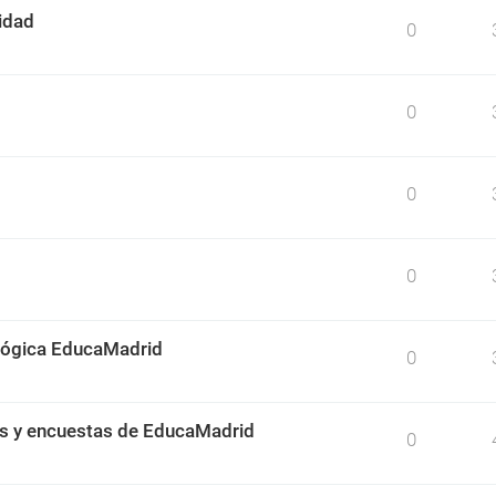
idad
0
0
0
0
ológica EducaMadrid
0
os y encuestas de EducaMadrid
0