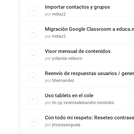
Importar contactos y grupos
por
mdiaz2
Migración Google Classroom a educa.
por
mdiaz2
Visor mensual de contenidos
por
yolanda.velasco
Reenvío de respuestas usuarios / gene
por
bhernandez
Uso tablets en el cole
por
tic.cp.vicentealeixandre.mostoles
Con todo mi respeto: Reseteo contras
por
jmoyayanguela