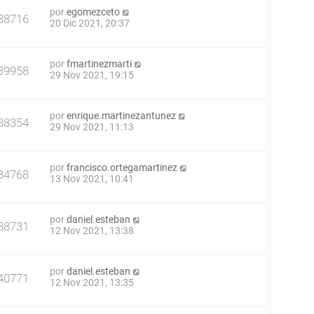
por
egomezceto
38716
20 Dic 2021, 20:37
por
fmartinezmarti
39958
29 Nov 2021, 19:15
por
enrique.martinezantunez
38354
29 Nov 2021, 11:13
por
francisco.ortegamartinez
34768
13 Nov 2021, 10:41
por
daniel.esteban
38731
12 Nov 2021, 13:38
por
daniel.esteban
40771
12 Nov 2021, 13:35