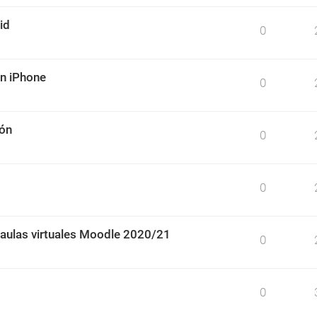
id
0
un iPhone
0
ión
0
0
 aulas virtuales Moodle 2020/21
0
0