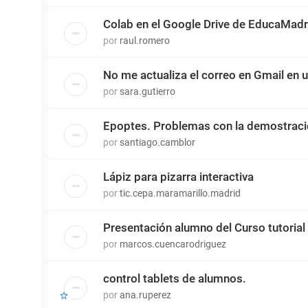
Colab en el Google Drive de EducaMadr
por
raul.romero
No me actualiza el correo en Gmail en 
por
sara.gutierro
Epoptes. Problemas con la demostrac
por
santiago.camblor
Lápiz para pizarra interactiva
por
tic.cepa.maramarillo.madrid
Presentación alumno del Curso tutorial
por
marcos.cuencarodriguez
control tablets de alumnos.
por
ana.ruperez