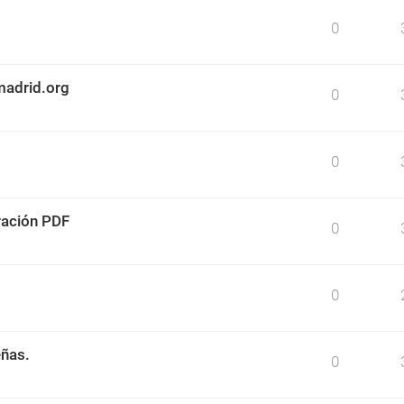
0
madrid.org
0
0
ración PDF
0
0
eñas.
0