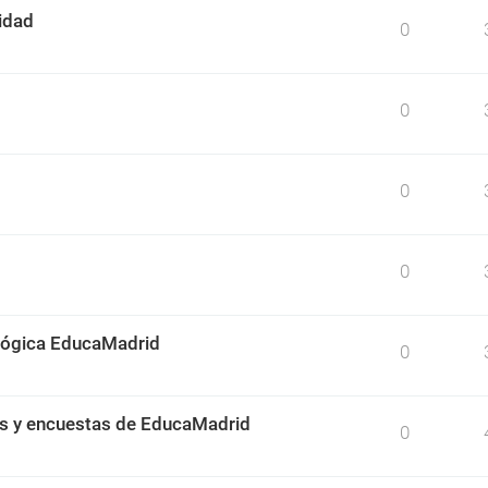
idad
0
0
0
0
ológica EducaMadrid
0
os y encuestas de EducaMadrid
0