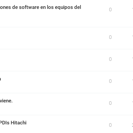
ciones de software en los equipos del
0
0
0
a
0
viene.
0
PDIs Hitachi
0