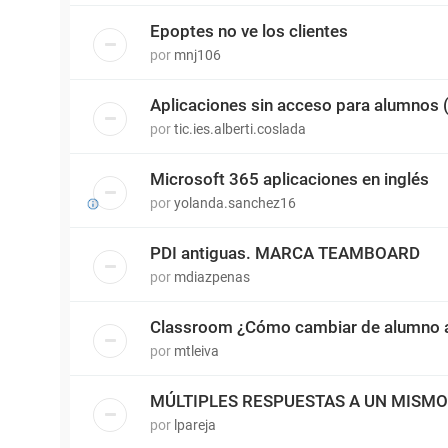
Epoptes no ve los clientes
por
mnj106
Aplicaciones sin acceso para alumnos
por
tic.ies.alberti.coslada
Microsoft 365 aplicaciones en inglés
por
yolanda.sanchez16
PDI antiguas. MARCA TEAMBOARD
por
mdiazpenas
Classroom ¿Cómo cambiar de alumno a
por
mtleiva
MÚLTIPLES RESPUESTAS A UN MISM
por
lpareja