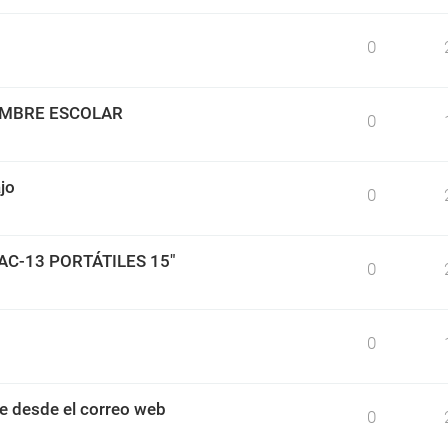
0
IMBRE ESCOLAR
0
jo
0
BAC-13 PORTÁTILES 15"
0
0
e desde el correo web
0