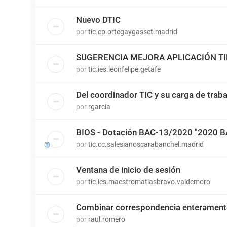
Nuevo DTIC
por
tic.cp.ortegaygasset.madrid
SUGERENCIA MEJORA APLICACIÓN T
por
tic.ies.leonfelipe.getafe
Del coordinador TIC y su carga de traba
por
rgarcia
BIOS - Dotación BAC-13/2020 "2020 
por
tic.cc.salesianoscarabanchel.madrid
Ventana de inicio de sesión
por
tic.ies.maestromatiasbravo.valdemoro
Combinar correspondencia enterament
por
raul.romero